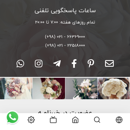
ساعات پاسخگویی تلفنی
تمام روزهای هفته: ۷:۰۰ تا ۲۰:۰۰
66369000 - 021 (98+)
22518000 - 021 (98+)
عضویت در خبرنامـه