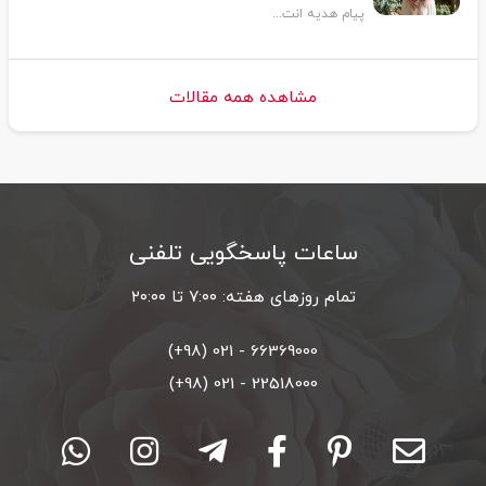
پیام هدیه انت...
مشاهده همه مقالات
ساعات پاسخگویی تلفنی
تمام روزهای هفته: ۷:۰۰ تا ۲۰:۰۰
66369000 - 021 (98+)
22518000 - 021 (98+)