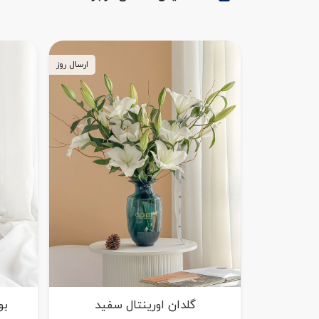
ارسال روز
گلدان اورینتال سفید
بو