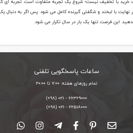
 خرید با تخفیف نیست؛ شروع یک تجربه متفاوت است. تجربه ای که ا
در نهایت با لبخند و شگفتی گیرنده کامل می شود. پس اگر به دنبال
هید. این فرصت تنها یک بار در سال تکرار می شود.
ساعات پاسخگویی تلفنی
تمام روزهای هفته: ۷:۰۰ تا ۲۰:۰۰
66369000 - 021 (98+)
22518000 - 021 (98+)