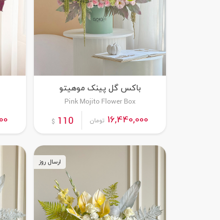
باکس گل پینک موهیتو
Pink Mojito Flower Box
سفارش این محصول
00
16,440,000
110
تومان
$
ارسال روز