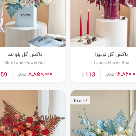
باکس گل لوییزا
باکس گل بلو لند
Blue Land Flower Box
Louisa Flower Box
سفارش این محصول
سفارش این محصول
8,850,000
16,860,0
59
113
تومان
تومان
$
ارسال روز