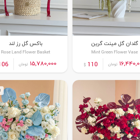
گلدان گل مینت گرین
باکس گل رز لند
Rose Land Flower Basket
Mint Green Flower Vase
15,780,000
16,440,
106
110
تومان
تومان
$
ا