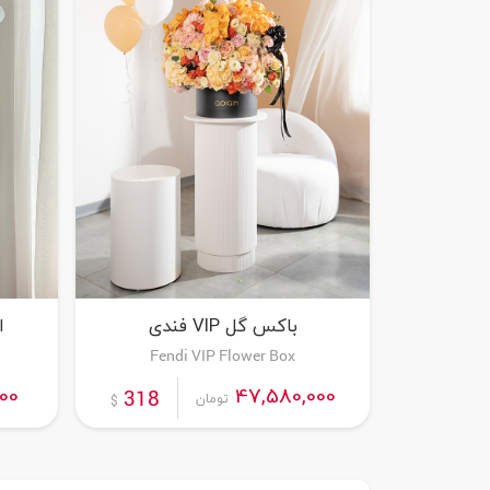
باکس گل VIP فندی
ا
Fendi VIP Flower Box
سفارش این محصول
000
47,580,000
318
تومان
$