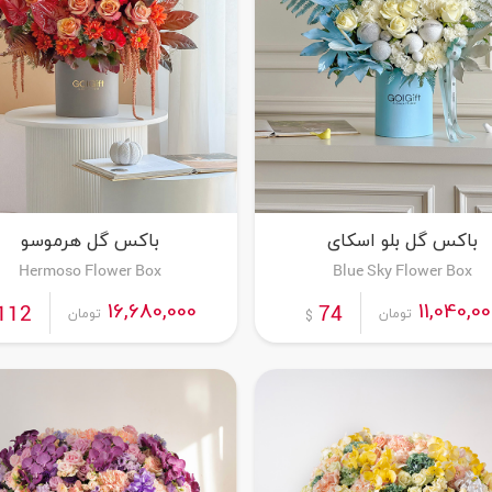
باکس گل بلو اسکای
باکس گل هرموسو
Hermoso Flower Box
Blue Sky Flower Box
سفارش این محصول
سفارش این محصول
16,680,000
11,040,00
112
74
تومان
تومان
$