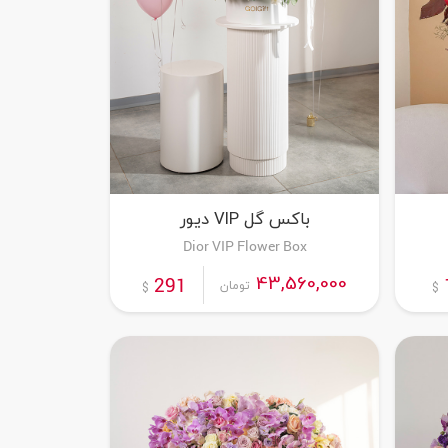
باکس گل VIP دیور
Dior VIP Flower Box
سفارش این محصول
43,560,000
291
تومان
$
$