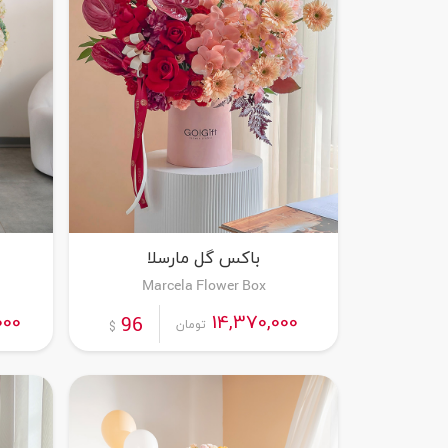
باکس گل مارسلا
Marcela Flower Box
سفارش این محصول
000
14,370,000
96
تومان
$