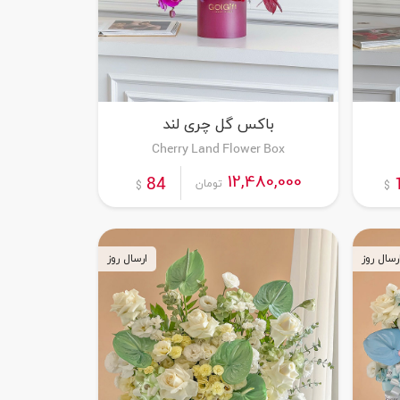
باکس گل چری لند
Cherry Land Flower Box
12,480,000
84
تومان
$
$
رسال روز
ارسال روز