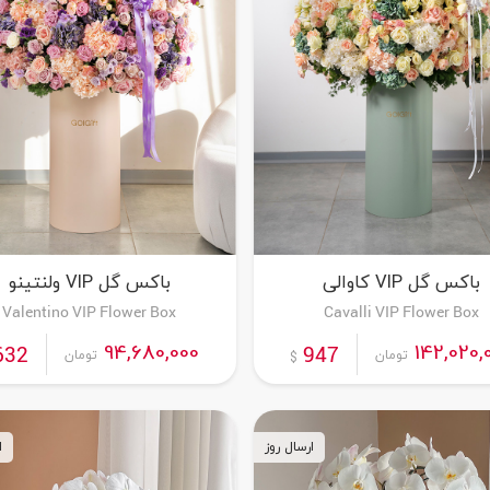
باکس گل VIP کاوالی
باکس گل VIP ولنتینو
Valentino VIP Flower Box
Cavalli VIP Flower Box
سفارش این محصول
سفارش این محصول
94,680,000
142,020,
632
947
تومان
تومان
$
ارسال روز
ا