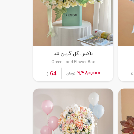
باکس گل گرین لند
Green Land Flower Box
سفارش این محصول
9,480,000
64
تومان
$
$