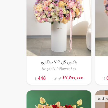
باکس گل VIP بولگاری
Bvlgari VIP Flower Box
سفارش این محصول
67,200,000
448
تومان
$
$
رسال روز