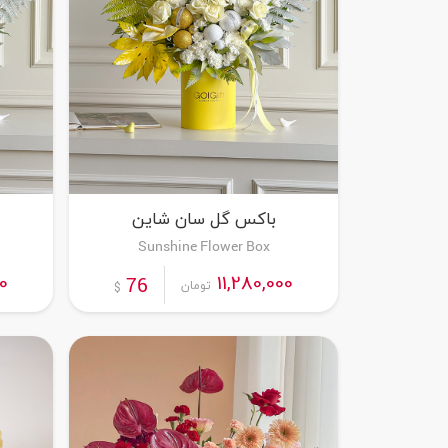
باکس گل سان شاین
Sunshine Flower Box
سفارش این محصول
0
11,280,000
76
تومان
$