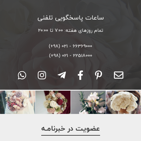
ساعات پاسخگویی تلفنی
تمام روزهای هفته: ۷:۰۰ تا ۲۰:۰۰
66369000 - 021 (98+)
22518000 - 021 (98+)
عضویت در خبرنامـه