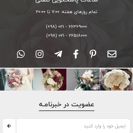
تمام روزهای هفته: ۷:۰۰ تا ۲۰:۰۰
66369000 - 021 (98+)
22518000 - 021 (98+)
عضویت در خبرنامـه