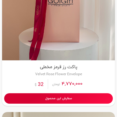
پاکت رز قرمز مخملی
Velvet Rose Flower Envelope
4,770,000
32
تومان
$
سفارش این محصول