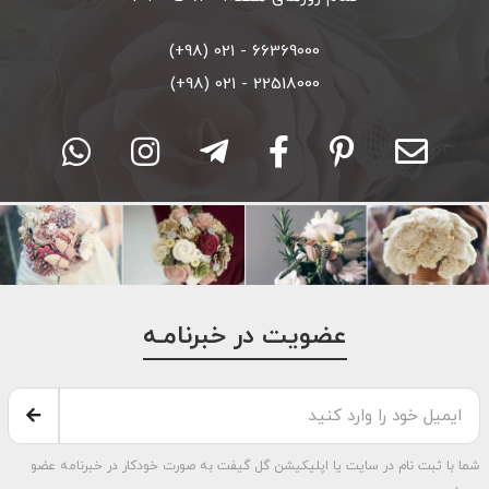
66369000 - 021 (98+)
22518000 - 021 (98+)
عضویت در خبرنامـه
شما با ثبت نام در سایت یا اپلیکیشن گل گیفت به صورت خودکار در خبرنامه عضو