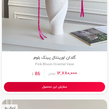
گلدان اورینتال پینک بلوم
Pink Bloom Oriental Vase
12,780,000
86
تومان
$
سفارش این محصول
ارسال روز