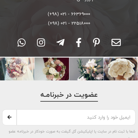
66369000 - 021 (98+)
22518000 - 021 (98+)
عضویت در خبرنامـه
شما با ثبت نام در سایت یا اپلیکیشن گل گیفت به صورت خودکار در خبرنامه عضو