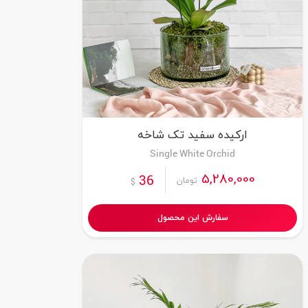
ارکیده سفید تک شاخه
Single White Orchid
5,280,000
36
تومان
$
سفارش این محصول