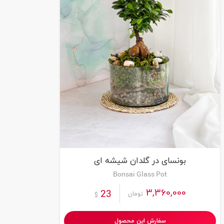
بونسای در گلدان شیشه ای
Bonsai Glass Pot
3,360,000
23
تومان
$
سفارش این محصول