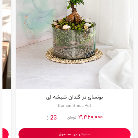
بونسای در گلدان شیشه ای
Bonsai Glass Pot
3,360,000
23
تومان
$
سفارش این محصول