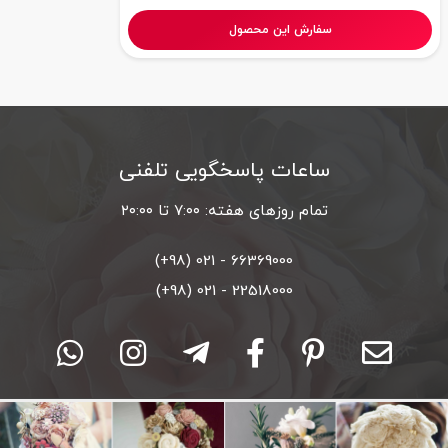
سفارش این محصول
ساعات پاسخگویی تلفنی
تمام روزهای هفته: ۷:۰۰ تا ۲۰:۰۰
66369000 - 021 (98+)
22518000 - 021 (98+)