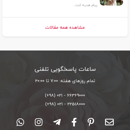
پیام هدیه انت...
مشاهده همه مقالات
ساعات پاسخگویی تلفنی
تمام روزهای هفته: ۷:۰۰ تا ۲۰:۰۰
66369000 - 021 (98+)
22518000 - 021 (98+)