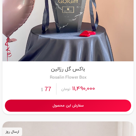
باکس گل رزالین
Rosalin Flower Box
11,490,000
77
تومان
$
سفارش این محصول
ارسال روز