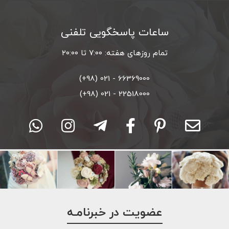
ساعات پاسخگویی تلفنی
تمام روزهای هفته: ۷:۰۰ تا ۲۰:۰۰
66369000 - 021 (98+)
22518000 - 021 (98+)
عضویت در خبرنامـه