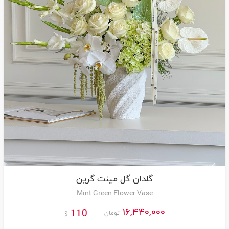
گلدان گل مینت گرین
Mint Green Flower Vase
16,440,000
110
تومان
$