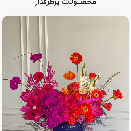
محصــولات پرطرفدار