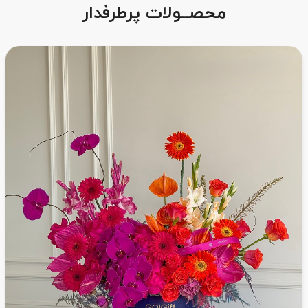
محصــولات پرطرفدار