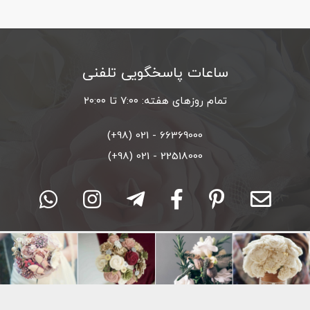
ساعات پاسخگویی تلفنی
تمام روزهای هفته: ۷:۰۰ تا ۲۰:۰۰
66369000 - 021 (98+)
22518000 - 021 (98+)