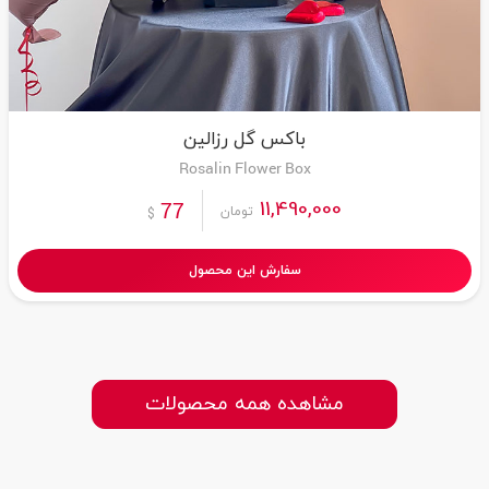
باکس گل رزالین
Rosalin Flower Box
11,490,000
77
تومان
$
سفارش این محصول
مشاهده همه محصولات