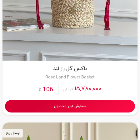
باکس گل رز لند
Rose Land Flower Basket
15,780,000
106
تومان
$
سفارش این محصول
ارسال روز