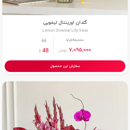
گلدان اورینتال لیمویی
Lemon Oriental Lily Vase
7,890,000
53
7,095,000
48
تومان
$
سفارش این محصول