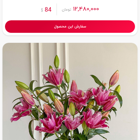
12,480,000
84
تومان
$
سفارش این محصول