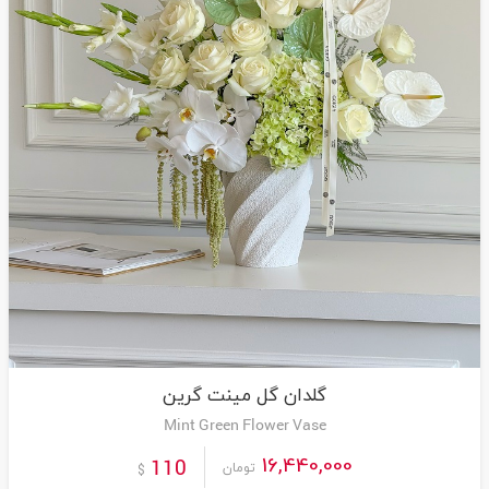
گلدان گل مینت گرین
Mint Green Flower Vase
16,440,000
110
تومان
$