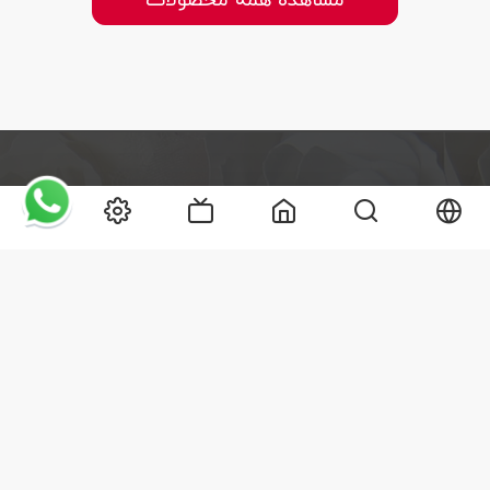
مشاهده همه محصولات
ساعات پاسخگویی تلفنی
تمام روزهای هفته: ۷:۰۰ تا ۲۰:۰۰
66369000 - 021 (98+)
22518000 - 021 (98+)