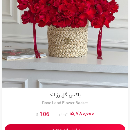
باکس گل رز لند
Rose Land Flower Basket
15,780,000
106
تومان
$