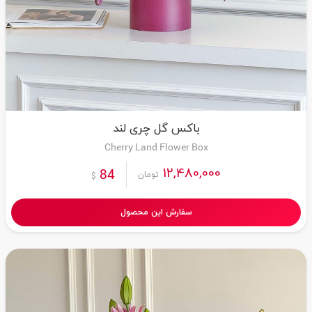
باکس گل چری لند
Cherry Land Flower Box
12,480,000
84
تومان
$
سفارش این محصول