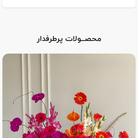
محصــولات پرطرفدار