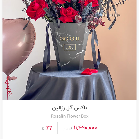
باکس گل رزالین
Rosalin Flower Box
11,490,000
77
تومان
$