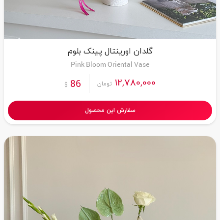
گلدان اورینتال پینک بلوم
Pink Bloom Oriental Vase
12,780,000
86
تومان
$
سفارش این محصول