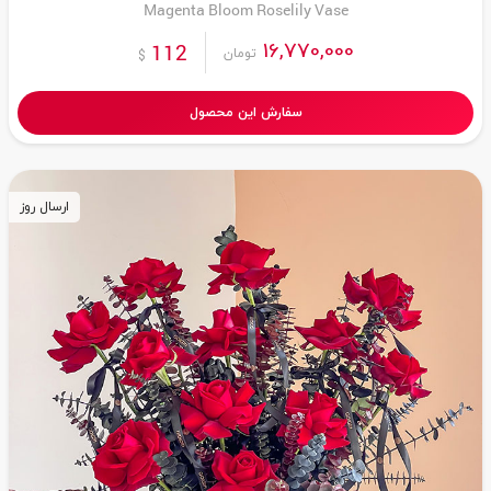
Magenta Bloom Roselily Vase
16,770,000
112
تومان
$
سفارش این محصول
ارسال روز