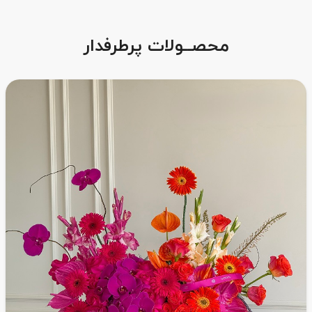
محصــولات پرطرفدار