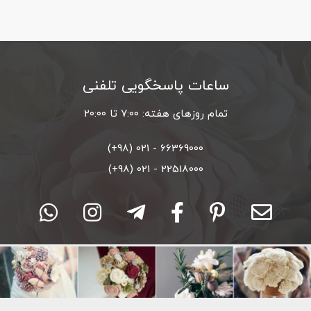
ساعات پاسخگویی تلفنی
تمام روزهای هفته: ۷:۰۰ تا ۲۰:۰۰
66369000 - 021 (98+)
22518000 - 021 (98+)