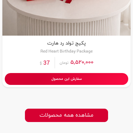
پکیج تولد رد هارت
Red Heart Birthday Package
5,520,000
37
تومان
$
سفارش این محصول
مشاهده همه محصولات