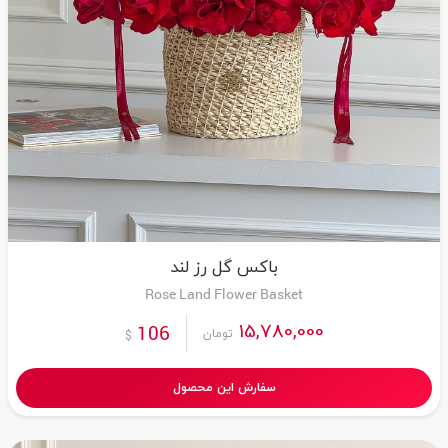
باکس گل رز لند
Rose Land Flower Basket
15,780,000
106
تومان
$
سفارش این محصول