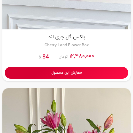
باکس گل چری لند
Cherry Land Flower Box
12,480,000
84
تومان
$
سفارش این محصول