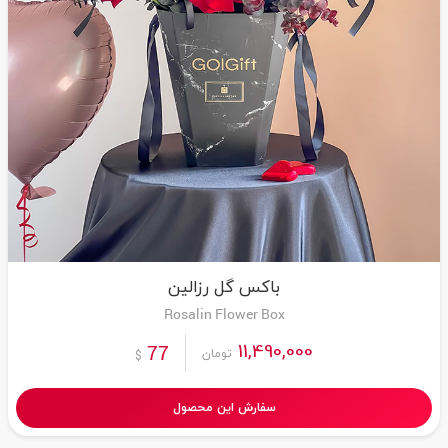
باکس گل رزالین
Rosalin Flower Box
11,490,000
77
تومان
$
سفارش این محصول