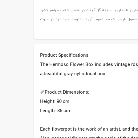
ان و طراحان با سلیقه گل گیفت در تمامی شعب سراسر کشور
و خارج بوده که طی چند مرحله از نظر چیدمان و تازگی کنترل کیفیت میشوند با توجه به موجودی گل در فصول و روزهای مختلف احتمال وجود تفاوت محصول طراحی شده با تصویر آن تا ۲۰درصد وجود دارد. در صورت
Product Specifications:
The Hermoso Flower Box includes vintage rose
a beautiful gray cylindrical box.
📏Product Dimensions:
Height: 90 cm
Length: 85 cm
Each flowerpot is the work of an artist, and the