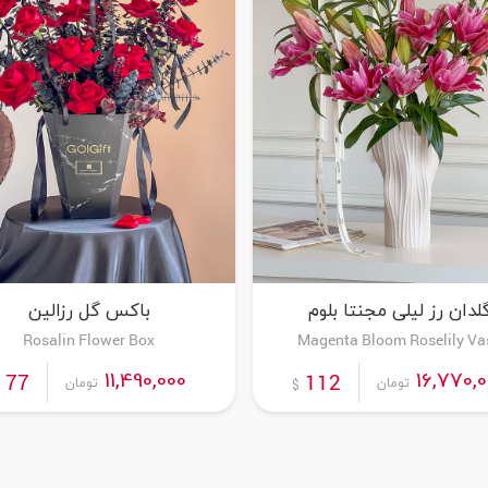
لدان رز لیلی مجنتا بلوم
باکس گل رزالین
Rosalin Flower Box
Magenta Bloom Roselily Va
سفارش این محصول
سفارش این محصول
11,490,000
16,770,
77
112
تومان
تومان
$