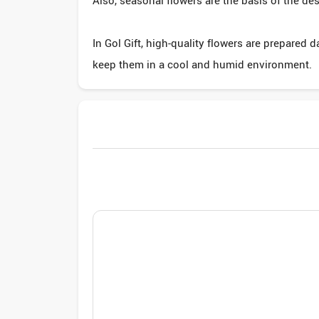
Also, seasonal flowers are the basis of the des
In Gol Gift, high-quality flowers are prepared 
keep them in a cool and humid environment.