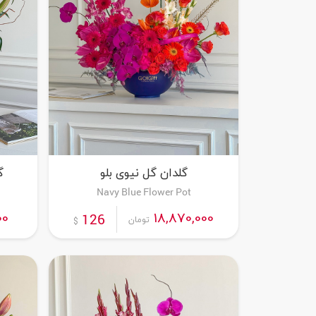
گلدان گل نیوی بلو
گ
Navy Blue Flower Pot
00
18,870,000
126
تومان
$