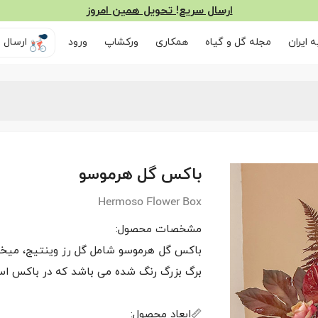
ارسال سریع! تحویل همین امروز
 ایران
مجله گل و گیاه
همکاری
ورکشاپ
ورود
ارسال ر
باکس گل هرموسو
Hermoso Flower Box
باکس گل هرموسو شامل گل رز وینتیج، میخک 