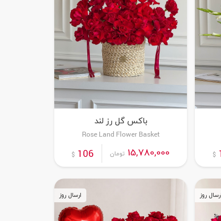
باکس گل رز لند
Rose Land Flower Basket
15,780,000
106
تومان
$
$
رسال روز
ارسال روز