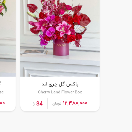
باکس گل چری لند
گ
se
Cherry Land Flower Box
سفارش این محصول
000
12,480,000
84
تومان
$