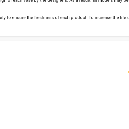
ign of each vase by the designers. As a result, all models may be s
daily to ensure the freshness of each product. To increase the life