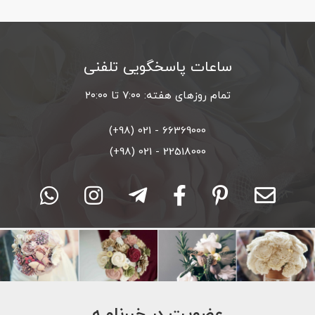
ساعات پاسخگویی تلفنی
تمام روزهای هفته: ۷:۰۰ تا ۲۰:۰۰
66369000 - 021 (98+)
22518000 - 021 (98+)
عضویت در خبرنامـه