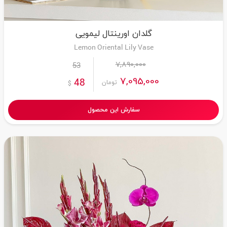
گلدان اورینتال لیمویی
Lemon Oriental Lily Vase
7,890,000
53
7,095,000
48
تومان
$
سفارش این محصول