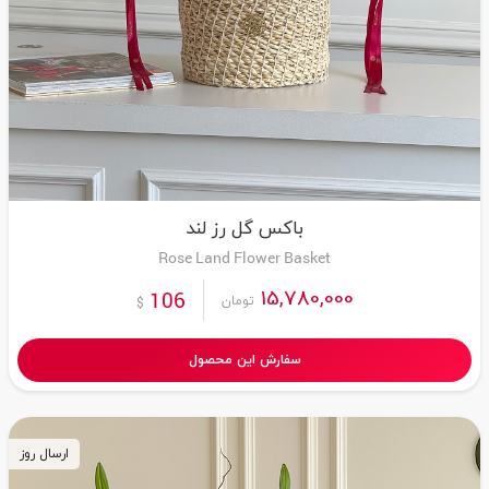
باکس گل رز لند
Rose Land Flower Basket
15,780,000
106
تومان
$
سفارش این محصول
ارسال روز