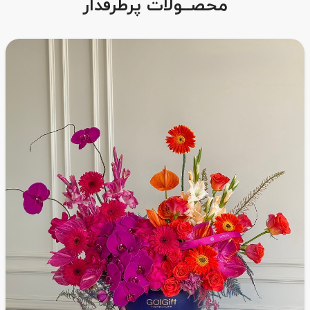
محصــولات پرطرفدار