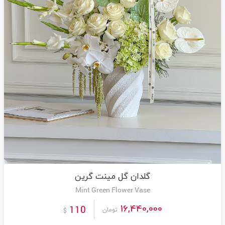
گلدان گل مینت گرین
Mint Green Flower Vase
16,440,000
110
تومان
$