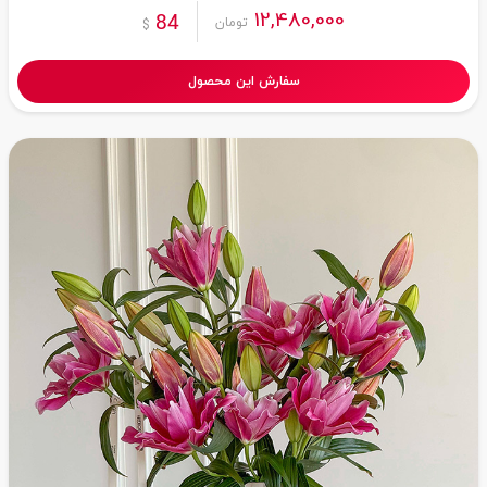
12,480,000
84
تومان
$
سفارش این محصول