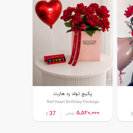
پکیج تولد رد هارت
Red Heart Birthday Package
سفارش این محصول
5,520,000
37
تومان
$
$