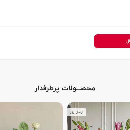
ل
محصــولات پرطرفدار
ارسال روز