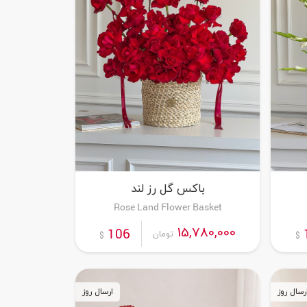
باکس گل رز لند
Rose Land Flower Basket
15,780,000
106
تومان
$
$
رسال روز
ارسال روز