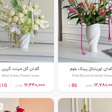
لدان اورینتال پینک بلوم
گلدان گل مینت گرین
Mint Green Flower Vase
Pink Bloom Oriental Vase
16,440,000
12,780,0
110
86
تومان
تومان
$
ا