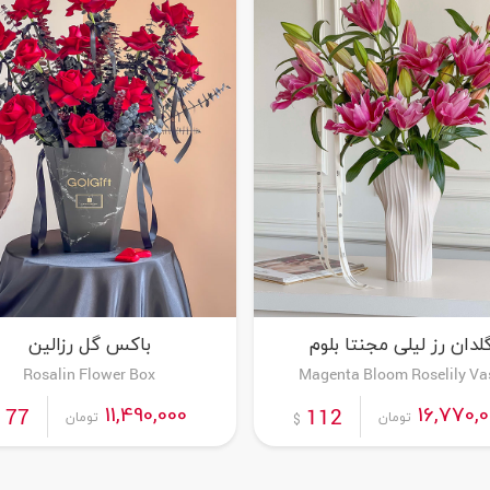
لدان رز لیلی مجنتا بلوم
باکس گل رزالین
Rosalin Flower Box
Magenta Bloom Roselily Va
سفارش این محصول
سفارش این محصول
11,490,000
16,770,
77
112
تومان
تومان
$