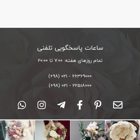
ساعات پاسخگویی تلفنی
تمام روزهای هفته: ۷:۰۰ تا ۲۰:۰۰
66369000 - 021 (98+)
22518000 - 021 (98+)