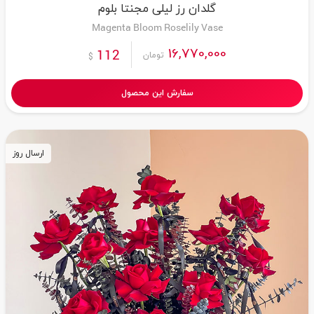
گلدان رز لیلی مجنتا بلوم
Magenta Bloom Roselily Vase
16,770,000
112
تومان
$
سفارش این محصول
ارسال روز