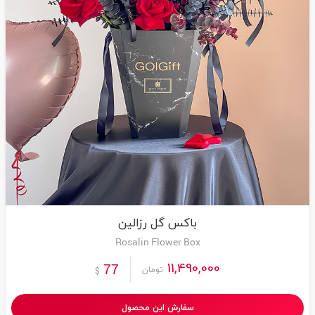
باکس گل رزالین
Rosalin Flower Box
11,490,000
77
تومان
$
سفارش این محصول