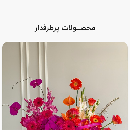
محصــولات پرطرفدار