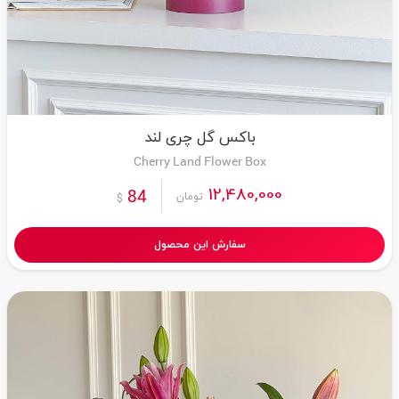
باکس گل چری لند
Cherry Land Flower Box
12,480,000
84
تومان
$
سفارش این محصول