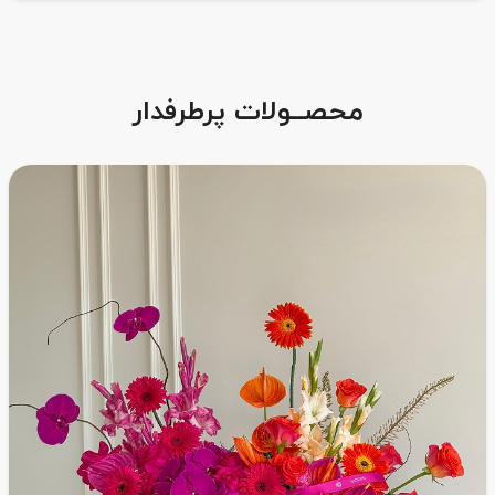
محصــولات پرطرفدار