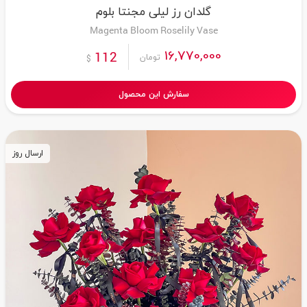
گلدان رز لیلی مجنتا بلوم
Magenta Bloom Roselily Vase
16,770,000
112
تومان
$
سفارش این محصول
ارسال روز