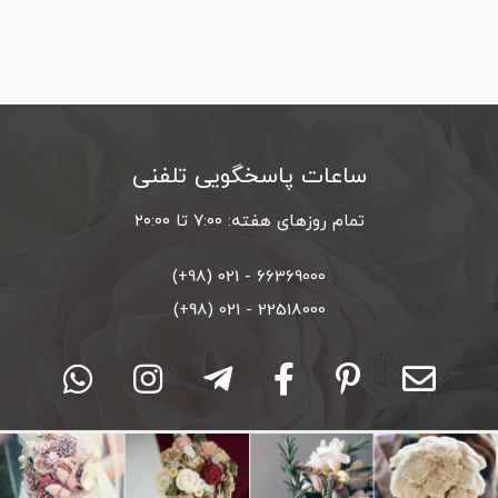
ساعات پاسخگویی تلفنی
تمام روزهای هفته: ۷:۰۰ تا ۲۰:۰۰
66369000 - 021 (98+)
22518000 - 021 (98+)