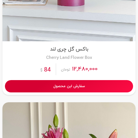
باکس گل چری لند
Cherry Land Flower Box
12,480,000
84
تومان
$
سفارش این محصول