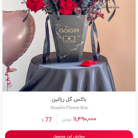
باکس گل رزالین
Rosalin Flower Box
11,490,000
77
تومان
$
سفارش این محصول