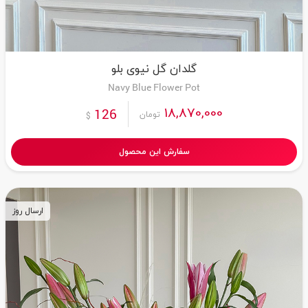
گلدان گل نیوی بلو
Navy Blue Flower Pot
18,870,000
126
تومان
$
سفارش این محصول
ارسال روز