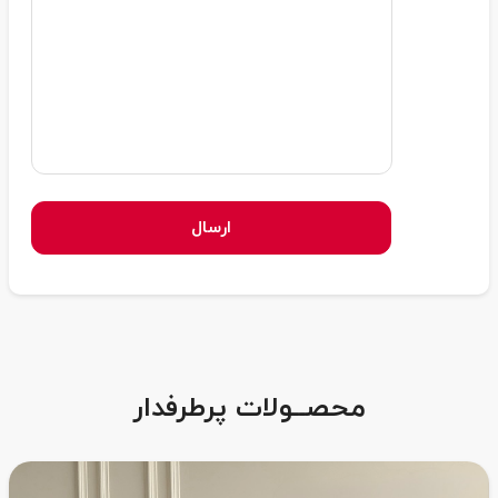
ارسال
محصــولات پرطرفدار