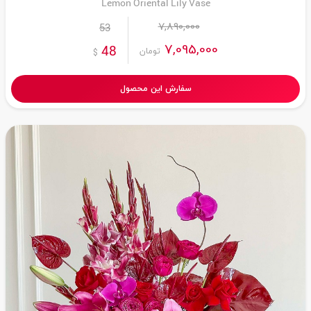
Lemon Oriental Lily Vase
7,890,000
53
7,095,000
48
تومان
$
سفارش این محصول