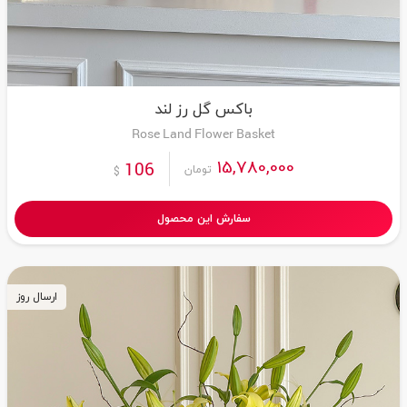
باکس گل رز لند
Rose Land Flower Basket
15,780,000
106
تومان
$
سفارش این محصول
ارسال روز