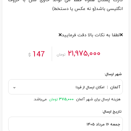
کارت پستال همراه فقط می تواند حاوی متن با حروف
❌لطفا به نکات بالا دقت فرمایید❌
21,975,000
147
$
تومان
شهر ارسال:
آلمان
|
امکان ارسال از فردا
هزینه ارسال برای شهر آلمان
375,000
می‌باشد.
تومان
تاریخ ارسال: