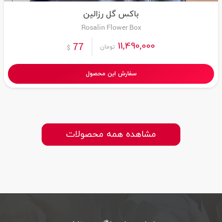
باکس گل رزالین
Rosalin Flower Box
11,490,000
77
تومان
$
سفارش این محصول
مشاهده همه محصولات