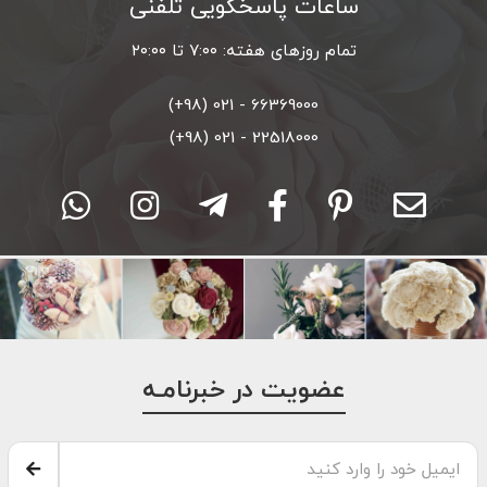
ساعات پاسخگویی تلفنی
تمام روزهای هفته: ۷:۰۰ تا ۲۰:۰۰
66369000 - 021 (98+)
22518000 - 021 (98+)
عضویت در خبرنامـه