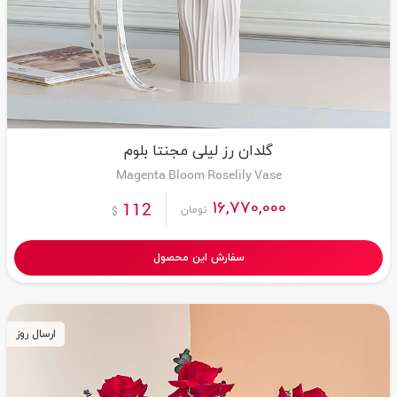
گلدان رز لیلی مجنتا بلوم
Magenta Bloom Roselily Vase
16,770,000
112
تومان
$
سفارش این محصول
ارسال روز