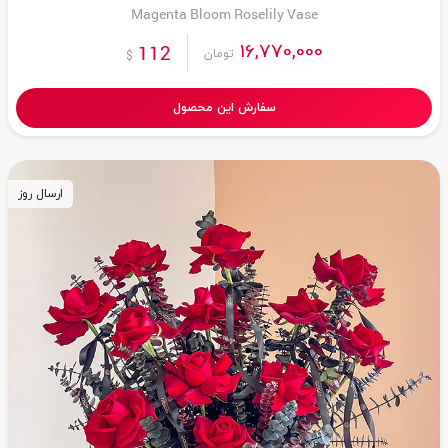
Magenta Bloom Roselily Vase
16,770,000
112
تومان
$
سفارش این محصول
ارسال روز