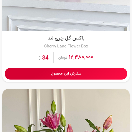
باکس گل چری لند
Cherry Land Flower Box
12,480,000
84
تومان
$
سفارش این محصول