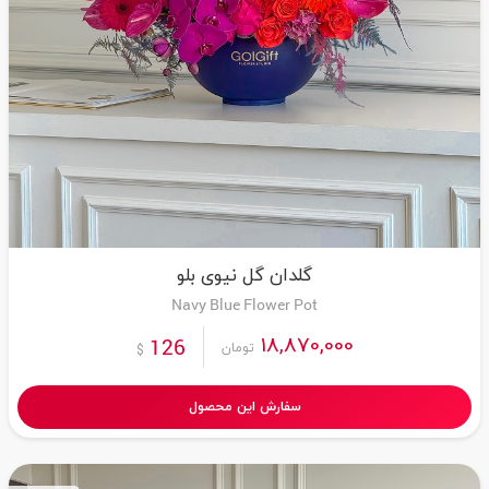
گلدان گل نیوی بلو
Navy Blue Flower Pot
18,870,000
126
تومان
$
سفارش این محصول