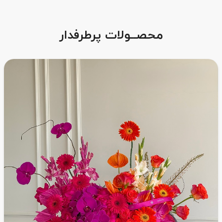
محصــولات پرطرفدار