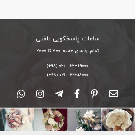
ساعات پاسخگویی تلفنی
تمام روزهای هفته: ۷:۰۰ تا ۲۰:۰۰
66369000 - 021 (98+)
22518000 - 021 (98+)