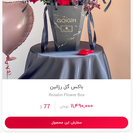
باکس گل رزالین
Rosalin Flower Box
11,490,000
77
تومان
$
سفارش این محصول