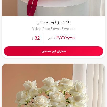
پاکت رز قرمز مخملی
Velvet Rose Flower Envelope
4,770,000
32
تومان
$
سفارش این محصول