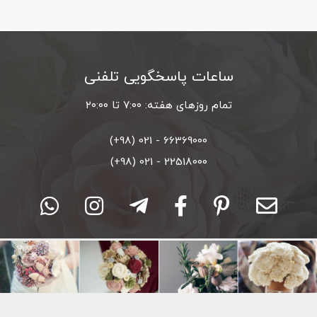
ساعات پاسخگویی تلفنی
تمام روزهای هفته: ۷:۰۰ تا ۲۰:۰۰
66369000 - 021 (98+)
22518000 - 021 (98+)