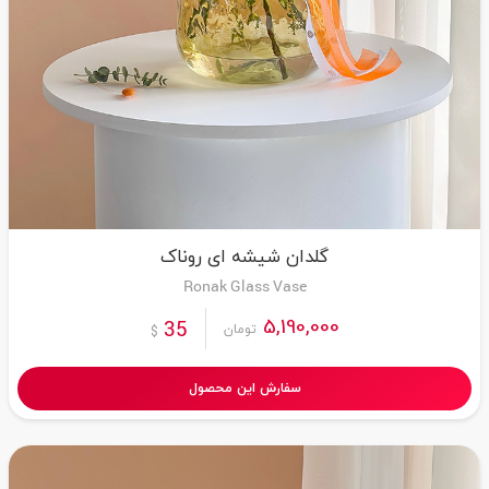
گلدان شیشه ای روناک
Ronak Glass Vase
5,190,000
35
تومان
$
سفارش این محصول