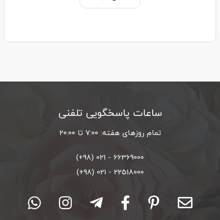
ساعات پاسخگویی تلفنی
تمام روزهای هفته: ۷:۰۰ تا ۲۰:۰۰
66369000 - 021 (98+)
22518000 - 021 (98+)