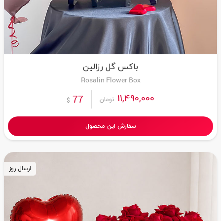
باکس گل رزالین
Rosalin Flower Box
11,490,000
77
تومان
$
سفارش این محصول
ارسال روز