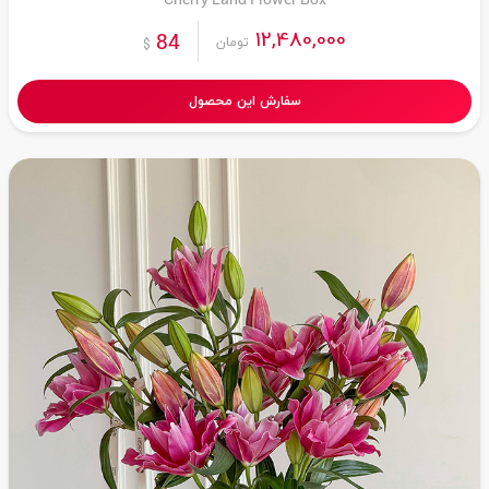
12,480,000
84
تومان
$
سفارش این محصول