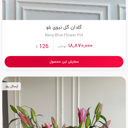
گلدان گل نیوی بلو
Navy Blue Flower Pot
18,870,000
126
تومان
$
سفارش این محصول
ارسال روز