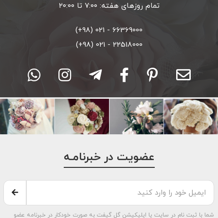
تمام روزهای هفته: ۷:۰۰ تا ۲۰:۰۰
66369000 - 021 (98+)
22518000 - 021 (98+)
عضویت در خبرنامـه
شما با ثبت نام در سایت یا اپلیکیشن گل گیفت به صورت خودکار در خبرنامه عضو