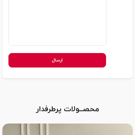
ارسال
محصــولات پرطرفدار