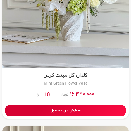
گلدان گل مینت گرین
Mint Green Flower Vase
16,440,000
110
تومان
$
سفارش این محصول