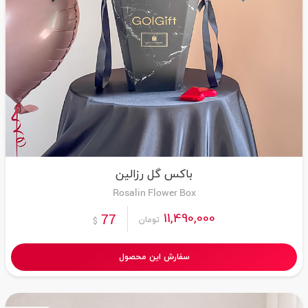
باکس گل رزالین
Rosalin Flower Box
11,490,000
77
تومان
$
سفارش این محصول