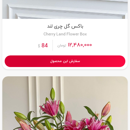
باکس گل چری لند
Cherry Land Flower Box
12,480,000
84
تومان
$
سفارش این محصول