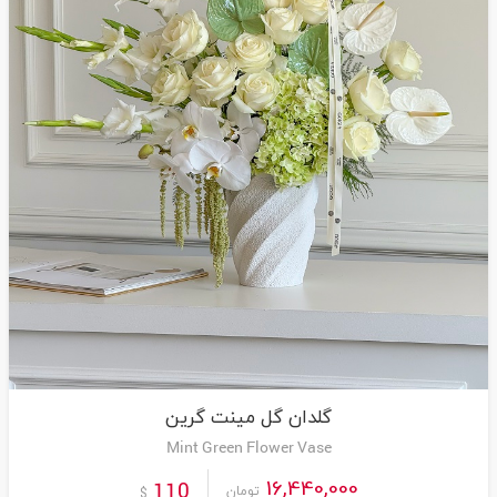
گلدان گل مینت گرین
Mint Green Flower Vase
16,440,000
110
تومان
$