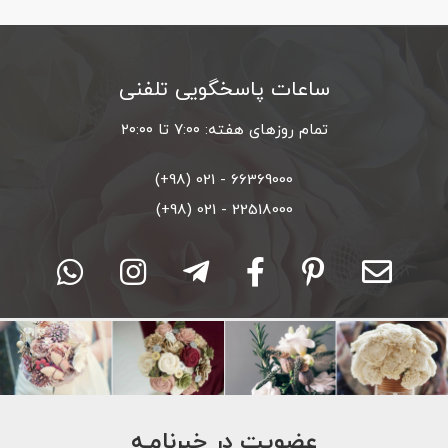
ساعات پاسخگویی تلفنی
تمام روزهای هفته: ۷:۰۰ تا ۲۰:۰۰
66369000 - 021 (98+)
22518000 - 021 (98+)
عضویت در خبرنامـه