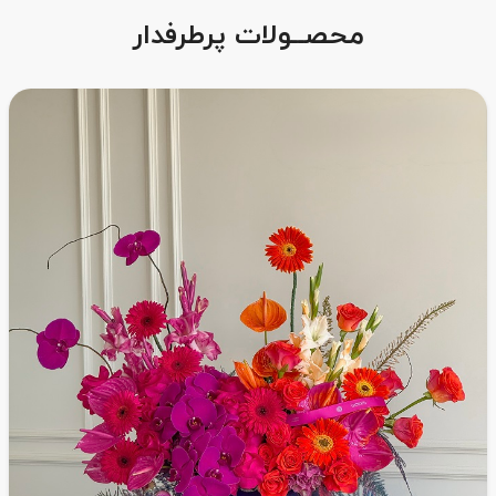
محصــولات پرطرفدار