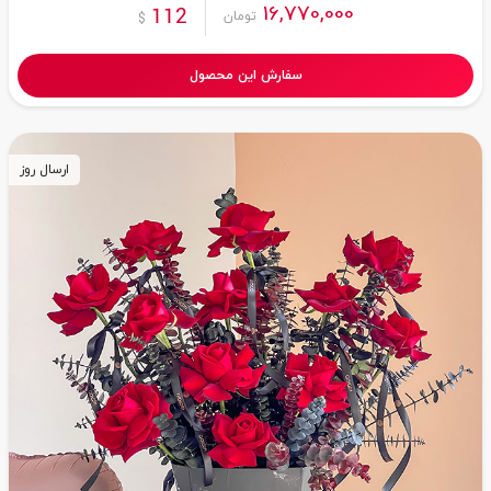
16,770,000
112
تومان
$
سفارش این محصول
ارسال روز